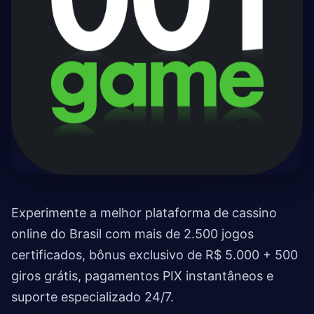
Experimente a melhor plataforma de cassino
online do Brasil com mais de 2.500 jogos
certificados, bônus exclusivo de R$ 5.000 + 500
giros grátis, pagamentos PIX instantâneos e
suporte especializado 24/7.