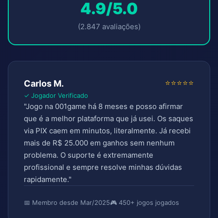
4.9/5.0
(2.847 avaliações)
⭐⭐⭐⭐⭐
Carlos M.
✓ Jogador Verificado
"Jogo na 001game há 8 meses e posso afirmar
que é a melhor plataforma que já usei. Os saques
via PIX caem em minutos, literalmente. Já recebi
mais de R$ 25.000 em ganhos sem nenhum
problema. O suporte é extremamente
profissional e sempre resolve minhas dúvidas
rapidamente."
📅 Membro desde Mar/2025
🎮 450+ jogos jogados