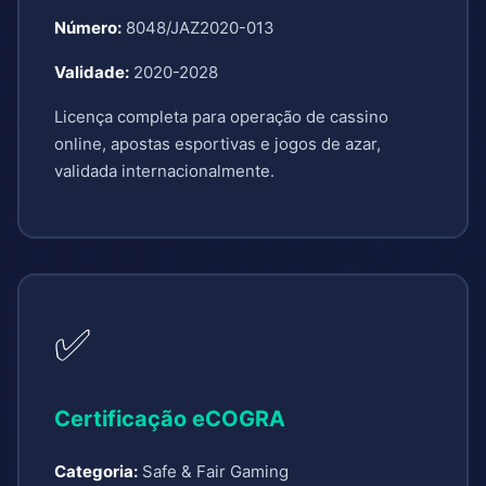
Número:
8048/JAZ2020-013
Validade:
2020-2028
Licença completa para operação de cassino
online, apostas esportivas e jogos de azar,
validada internacionalmente.
✅
Certificação eCOGRA
Categoria:
Safe & Fair Gaming