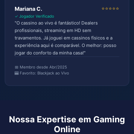
⭐⭐⭐⭐⭐
Mariana C.
✓ Jogador Verificado
"O cassino ao vivo é fantástico! Dealers
profissionais, streaming em HD sem
travamentos. Já joguei em cassinos físicos e a
experiência aqui é comparável. O melhor: posso
jogar do conforto da minha casa!"
📅 Membro desde Abr/2025
🎰 Favorito: Blackjack ao Vivo
Nossa Expertise em Gaming
Online