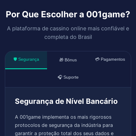
Por Que Escolher a 001game?
A plataforma de cassino online mais confiável e
completa do Brasil
🛡️ Segurança
💳 Pagamentos
🎁 Bônus
🎧 Suporte
Segurança de Nível Bancário
A 001game implementa os mais rigorosos
protocolos de segurança da indústria para
garantir a proteção total dos seus dados e