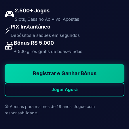
2.500+ Jogos
🎮
Slots, Cassino Ao Vivo, Apostas
PIX Instantâneo
⚡
Depósitos e saques em segundos
Bônus R$ 5.000
🎁
+ 500 giros grátis de boas-vindas
Registrar e Ganhar Bônus
Jogar Agora
🔞 Apenas para maiores de 18 anos. Jogue com
responsabilidade.