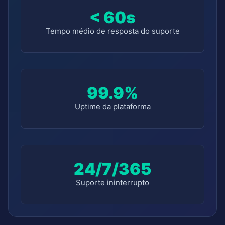
< 60s
Tempo médio de resposta do suporte
99.9%
Uptime da plataforma
24/7/365
Suporte ininterrupto