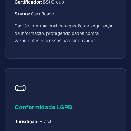
Certificador:
BSI Group
Status:
Certificado
Padrão internacional para gestão de segurança
da informação, protegendo dados contra
vazamentos e acessos não autorizados.
📜
Conformidade LGPD
Jurisdição:
Brasil