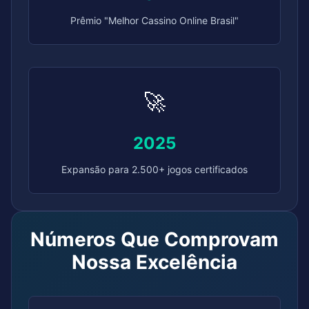
Prêmio "Melhor Cassino Online Brasil"
🚀
2025
Expansão para 2.500+ jogos certificados
Números Que Comprovam
Nossa Excelência