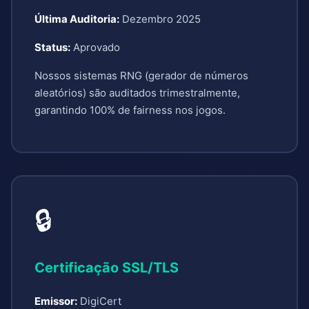
Última Auditoria:
Dezembro 2025
Status:
Aprovado
Nossos sistemas RNG (gerador de números
aleatórios) são auditados trimestralmente,
garantindo 100% de fairness nos jogos.
🔒
Certificação SSL/TLS
Emissor:
DigiCert