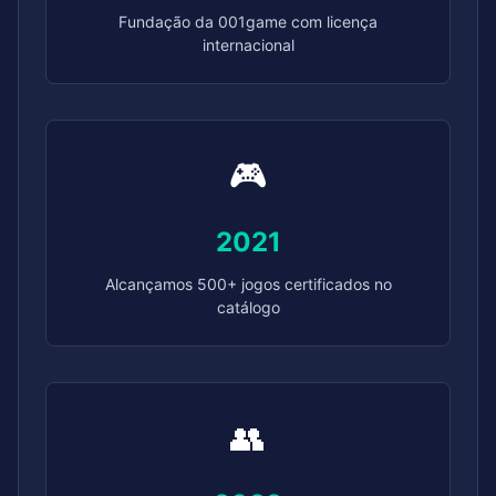
Fundação da 001game com licença
internacional
🎮
2021
Alcançamos 500+ jogos certificados no
catálogo
👥