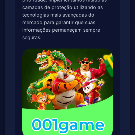
camadas de proteção utilizando as
tecnologias mais avançadas do
mercado para garantir que suas
informações permaneçam sempre
seguras.