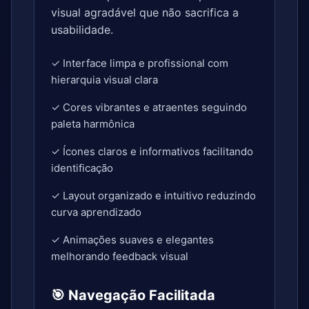
visual agradável que não sacrifica a
usabilidade.
✓ Interface limpa e profissional com
hierarquia visual clara
✓ Cores vibrantes e atraentes seguindo
paleta harmônica
✓ Ícones claros e informativos facilitando
identificação
✓ Layout organizado e intuitivo reduzindo
curva aprendizado
✓ Animações suaves e elegantes
melhorando feedback visual
🎯 Navegação Facilitada