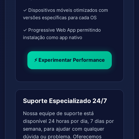
✓ Dispositivos móveis otimizados com
versões específicas para cada OS
✓ Progressive Web App permitindo
instalação como app nativo
⚡ Experimentar Performance
Suporte Especializado 24/7
Nossa equipe de suporte está
disponível 24 horas por dia, 7 dias por
semana, para ajudar com qualquer
dúvida ou problema. Oferecemos