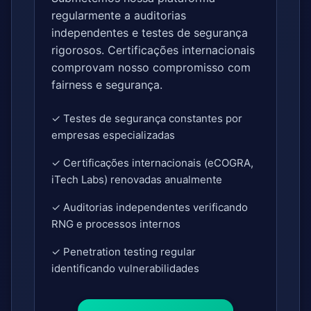
regularmente a auditorias
independentes e testes de segurança
rigorosos. Certificações internacionais
comprovam nosso compromisso com
fairness e segurança.
✓ Testes de segurança constantes por
empresas especializadas
✓ Certificações internacionais (eCOGRA,
iTech Labs) renovadas anualmente
✓ Auditorias independentes verificando
RNG e processos internos
✓ Penetration testing regular
identificando vulnerabilidades