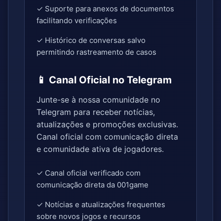
✓ Suporte para anexos de documentos
facilitando verificações
✓ Histórico de conversas salvo
permitindo rastreamento de casos
📱 Canal Oficial no Telegram
Junte-se à nossa comunidade no
Telegram para receber notícias,
atualizações e promoções exclusivas.
Canal oficial com comunicação direta
e comunidade ativa de jogadores.
✓ Canal oficial verificado com
comunicação direta da 001game
✓ Notícias e atualizações frequentes
sobre novos jogos e recursos