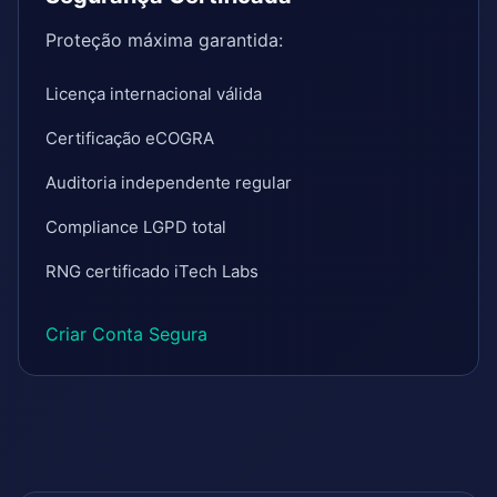
Proteção máxima garantida:
Licença internacional válida
Certificação eCOGRA
Auditoria independente regular
Compliance LGPD total
RNG certificado iTech Labs
Criar Conta Segura