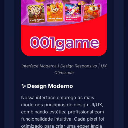
Interface Moderna | Design Responsivo | UX
Otimizada
✨ Design Moderno
Nossa interface emprega os mais
modernos princípios de design UI/UX,
combinando estética profissional com
funcionalidade intuitiva. Cada pixel foi
otimizado para criar uma experiência