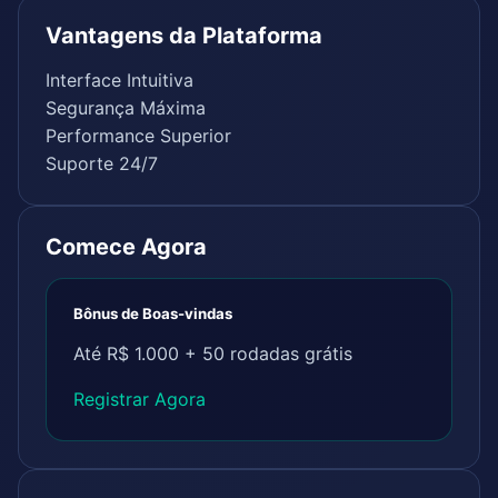
Vantagens da Plataforma
Interface Intuitiva
Segurança Máxima
Performance Superior
Suporte 24/7
Comece Agora
Bônus de Boas-vindas
Até R$ 1.000 + 50 rodadas grátis
Registrar Agora