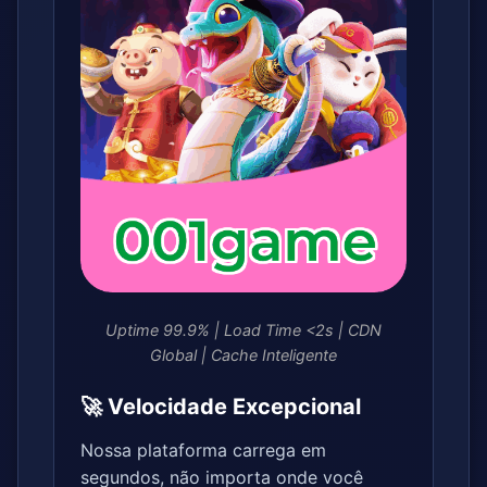
Uptime 99.9% | Load Time <2s | CDN
Global | Cache Inteligente
🚀 Velocidade Excepcional
Nossa plataforma carrega em
segundos, não importa onde você