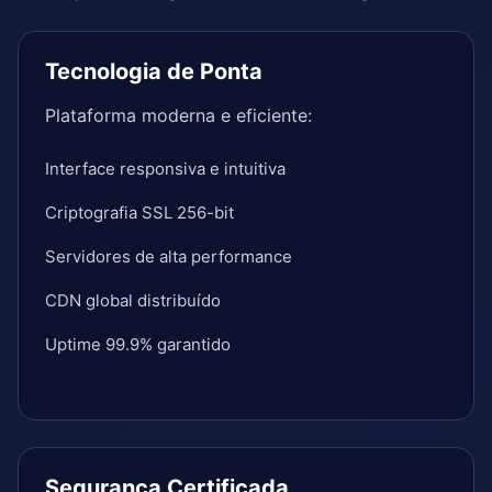
Tecnologia de Ponta
Plataforma moderna e eficiente:
Interface responsiva e intuitiva
Criptografia SSL 256-bit
Servidores de alta performance
CDN global distribuído
Uptime 99.9% garantido
Segurança Certificada