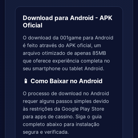
Download para Android - APK
Oficial
O download da 001game para Android
é feito através do APK oficial, um
arquivo otimizado de apenas 85MB
que oferece experiência completa no
seu smartphone ou tablet Android.
📱 Como Baixar no Android
O processo de download no Android
requer alguns passos simples devido
às restrições da Google Play Store
para apps de cassino. Siga o guia
completo abaixo para instalação
segura e verificada.