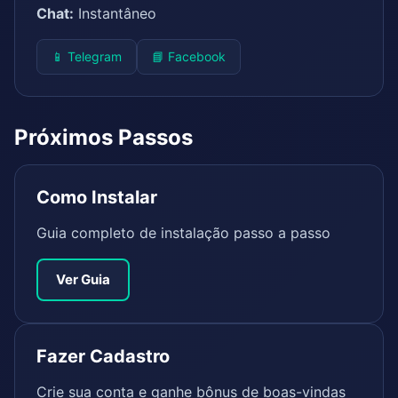
Chat:
Instantâneo
📱 Telegram
📘 Facebook
Próximos Passos
Como Instalar
Guia completo de instalação passo a passo
Ver Guia
Fazer Cadastro
Crie sua conta e ganhe bônus de boas-vindas