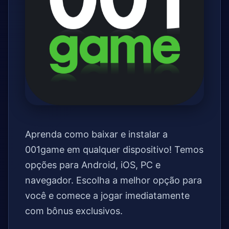
Aprenda como baixar e instalar a
001game em qualquer dispositivo! Temos
opções para Android, iOS, PC e
navegador. Escolha a melhor opção para
você e comece a jogar imediatamente
com bônus exclusivos.