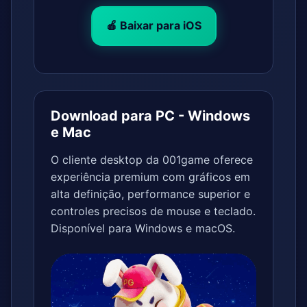
🍎 Baixar para iOS
Download para PC - Windows
e Mac
O cliente desktop da 001game oferece
experiência premium com gráficos em
alta definição, performance superior e
controles precisos de mouse e teclado.
Disponível para Windows e macOS.