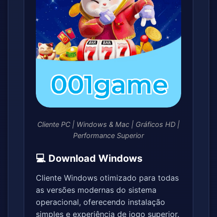
Cliente PC | Windows & Mac | Gráficos HD |
Performance Superior
💻 Download Windows
Cliente Windows otimizado para todas
as versões modernas do sistema
operacional, oferecendo instalação
simples e experiência de jogo superior.