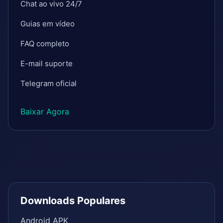
Chat ao vivo 24/7
Guias em vídeo
FAQ completo
E-mail suporte
Telegram oficial
Baixar Agora
Downloads Populares
Android APK