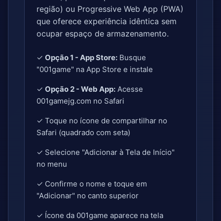
região) ou Progressive Web App (PWA)
que oferece experiência idêntica sem
ocupar espaço de armazenamento.
✓
Opção 1 - App Store:
Busque
"001game" na App Store e instale
✓
Opção 2 - Web App:
Acesse
001gamejg.com no Safari
✓ Toque no ícone de compartilhar no
Safari (quadrado com seta)
✓ Selecione "Adicionar à Tela de Início"
no menu
✓ Confirme o nome e toque em
"Adicionar" no canto superior
✓ Ícone da 001game aparece na tela