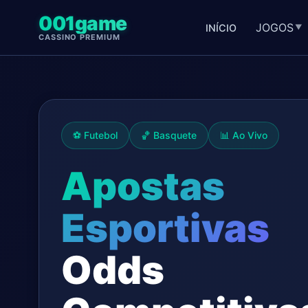
001game
JOGOS
INÍCIO
▼
CASSINO PREMIUM
⚽ Futebol
🏀 Basquete
📊 Ao Vivo
Apostas
Esportivas
Odds