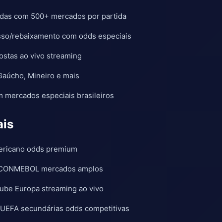
das com 500+ mercados por partida
so/rebaixamento com odds especiais
ostas ao vivo streaming
 Gaúcho, Mineiro e mais
 mercados especiais brasileiros
ais
mericano odds premium
 CONMEBOL mercados amplos
lube Europa streaming ao vivo
UEFA secundárias odds competitivas