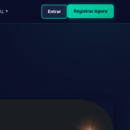
AL
Registrar Agora
Entrar
▼