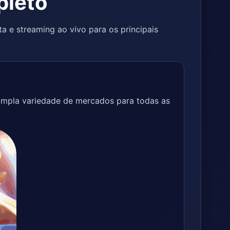
pleto
 e streaming ao vivo para os principais
 ampla variedade de mercados para todas as