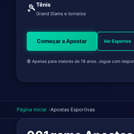
Tênis
🎾
Grand Slams e torneios
Começar a Apostar
Ver Esportes
🔞 Apenas para maiores de 18 anos. Jogue com respon
Página Inicial
Apostas Esportivas