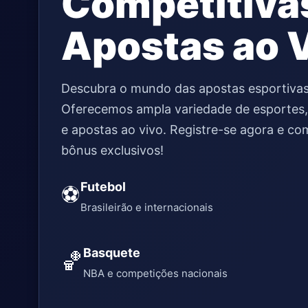
Competitiva
Apostas ao 
Descubra o mundo das apostas esportiva
Oferecemos ampla variedade de esportes,
e apostas ao vivo. Registre-se agora e c
bônus exclusivos!
Futebol
⚽
Brasileirão e internacionais
Basquete
🏀
NBA e competições nacionais